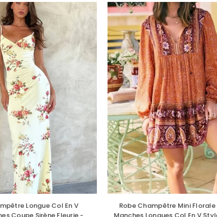
mpêtre Longue Col En V
Robe Champêtre Mini Florale
ines Coupe Sirène Fleurie -
Manches Longues Col En V Sty