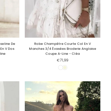
eline De
Robe Champêtre Courte Col En V
 En V Dos
Manches 3/4 Évasées Broderie Anglaise
line
Coupe A-Line - Cléa
€71,99
Prix
régulier