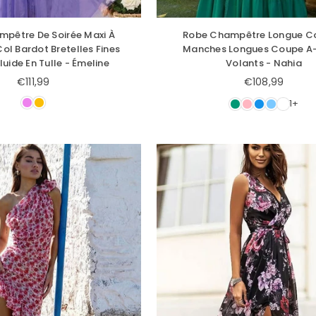
pêtre De Soirée Maxi À
Robe Champêtre Longue Co
Col Bardot Bretelles Fines
Manches Longues Coupe A-
luide En Tulle - Émeline
Volants - Nahia
€111,99
€108,99
Prix
Prix
régulier
régulier
1+