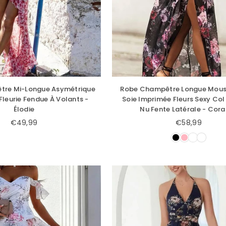
tre Mi-Longue Asymétrique
Robe Champêtre Longue Mouss
Fleurie Fendue À Volants -
Soie Imprimée Fleurs Sexy Col
Élodie
Nu Fente Latérale - Cora
€49,99
€58,99
Prix
Prix
régulier
régulier