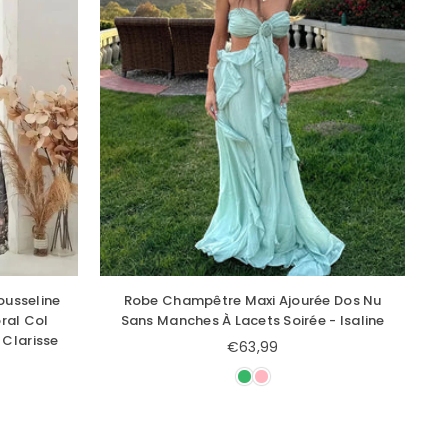
usseline
Robe Champêtre Maxi Ajourée Dos Nu
ral Col
Sans Manches À Lacets Soirée - Isaline
 Clarisse
€63,99
Prix
régulier