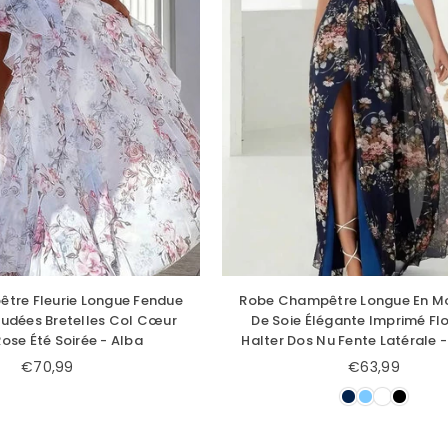
tre Fleurie Longue Fendue
Robe Champêtre Longue En Mo
udées Bretelles Col Cœur
De Soie Élégante Imprimé Flo
ose Été Soirée - Alba
Halter Dos Nu Fente Latérale -
€70,99
€63,99
Prix
Prix
régulier
régulier