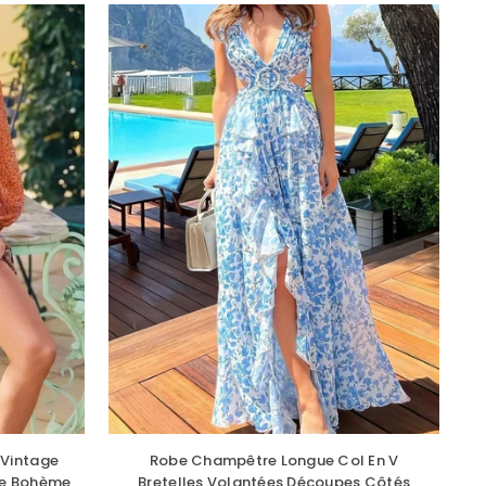
 Vintage
Robe Champêtre Longue Col En V
le Bohème
Bretelles Volantées Découpes Côtés