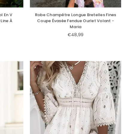
l En V
Robe Champêtre Longue Bretelles Fines
Line À
Coupe Évasée Fendue Ourlet Volant -
Maria
€48,99
Prix
régulier