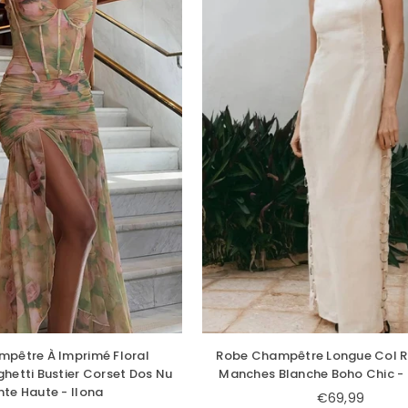
pêtre À Imprimé Floral
Robe Champêtre Longue Col 
ghetti Bustier Corset Dos Nu
Manches Blanche Boho Chic -
nte Haute - Ilona
€69,99
Prix