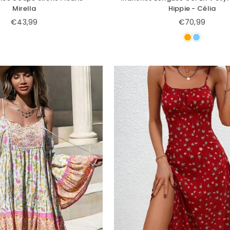
Mirella
Hippie - Célia
€43,99
€70,99
Prix
Prix
régulier
régulier