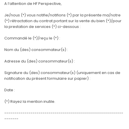
A l’attention de HF Perspective,
Je/nous (*) vous notifie/notifions (*) par la présente ma/notre
(*) rétractation du contrat portant sur la vente du bien (*)/pour
la prestation de services (*) ci-dessous :
Commandé le (*)/reçu le (*) :
Nom du (des) consommateur(s) :
Adresse du (des) consommateur(s) :
Signature du (des) consommateur(s) (uniquement en cas de
notification du présent formulaire sur papier) :
Date :
(*) Rayez la mention inutile.
-----------------------------------------------------------
-------