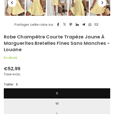
Partager cette robe sur :
Robe Champêtre Courte Trapèze Jaune À
Marguerites Bretelles Fines Sans Manches -
Louane
En stock
€52,99
Prix
Taxe inclu.
régulier
Taille:
S
S
M
L